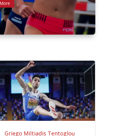
 More
Griego Miltiadis Tentoglou