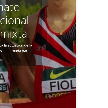
nato
cional
ntó en
 mixta
 U20
ta
 la actuación de la
. La jornada para el
aliza en el estadio
Cayetana Chirinos y