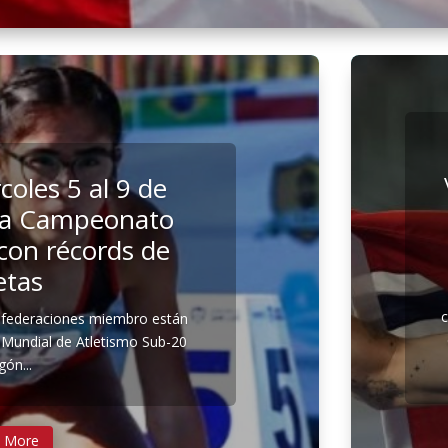
coles 5 al 9 de
cia Campeonato
con récords de
etas
 federaciones miembro están
 Mundial de Atletismo Sub-20
ón...
 More