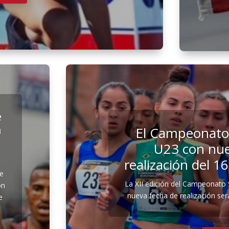
e
á
El Campeonato
U23 con nue
realización del 1
re
La XII edición del Campeonato
ón
nueva fecha de realización será
e