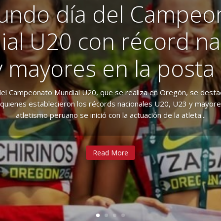
undo día del Campeo
al U20 con récord na
ismo peruano se prese
 mayores en la posta
Campeonato Mundial
ejando todo en la pis
del Campeonato Mundial U20, que se realiza en Oregón, se destaca
quienes establecieron los récords nacionales U20, U23 y mayores
atletismo peruano se inició con la actuación de la atleta...
no inició su participación en el Campeonato Mundial U20 que se re
ugene, Oregón. con la presentación de los velocistas nacionales 
Mariano Fiol además de Giancarlo Bravo en los 800 metros y...
Read More