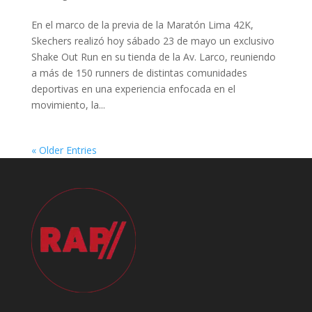
En el marco de la previa de la Maratón Lima 42K,
Skechers realizó hoy sábado 23 de mayo un exclusivo
Shake Out Run en su tienda de la Av. Larco, reuniendo
a más de 150 runners de distintas comunidades
deportivas en una experiencia enfocada en el
movimiento, la...
« Older Entries