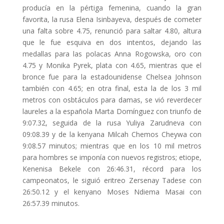
producía en la pértiga femenina, cuando la gran
favorita, la rusa Elena Isinbayeva, después de cometer
una falta sobre 4.75, renunció para saltar 4.80, altura
que le fue esquiva en dos intentos, dejando las
medallas para las polacas Anna Rogowska, oro con
4.75 y Monika Pyrek, plata con 4.65, mientras que el
bronce fue para la estadounidense Chelsea Johnson
también con 4.65; en otra final, esta la de los 3 mil
metros con osbtáculos para damas, se vió reverdecer
laureles a la española Marta Domínguez con triunfo de
9:07.32, seguida de la rusa Yuliya Zarudneva con
09:08.39 y de la kenyana Milcah Chemos Cheywa con
9:08.57 minutos; mientras que en los 10 mil metros
para hombres se imponía con nuevos registros; etiope,
Kenenisa Bekele con 26:46.31, récord para los
campeonatos, le siguió eritreo Zersenay Tadese con
26:50.12 y el kenyano Moses Ndiema Masai con
26:57.39 minutos.