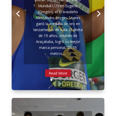
mayores en la posta
mixta
Mundial U20 en Eugene
(Oregón), el El brasileño
En el segundo día del
Alessandro Borges Soares
Campeonato Mundial U20, que
ganó la medalla de oro en
se realiza en Oregón, se
lanzamiento de bala. El atleta
destaca la actuación de la
de 19 años, oriundo de
posta mixta 4x100, quienes
Araçatuba, logró su mejor
establecieron los récords
marca personal, 20,35
nacionales U20, U23 y
metros,...
mayores. La jornada para el
atletismo peruano se inició con
la actuación de la atleta...
Read More