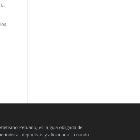
 la
 los
Atletismo Peruano, es la guía obligada de
periodistas deportivos y aficionados, cuando