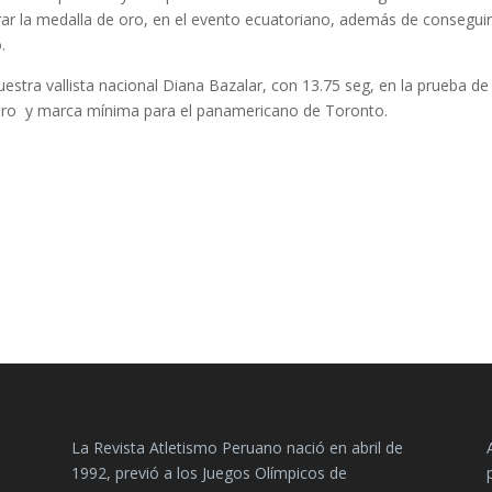
ograr la medalla de oro, en el evento ecuatoriano, además de conseguir
.
estra vallista nacional Diana Bazalar, con 13.75 seg, en la prueba de
 oro y marca mínima para el panamericano de Toronto.
La Revista Atletismo Peruano nació en abril de
1992, previó a los Juegos Olímpicos de