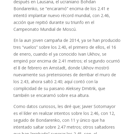
después en Lausana, el ucraniano Bohdan
Bondarenko, se “encaramó” encima de los 2.41 e
intentó implantar nuevo récord mundial, con 2.46,
acción que repitió durante su triunfo en el
Campeonato Mundial de Moscú.
En la aun joven campaña de 2014, ya se han producido
tres “vuelos” sobre los 2.40, el primero de ellos, el 16
de enero, cuando el ya conocido Ivan Ukhov, se
empinó por encima de 2.41 metros; el segundo ocurrió
el 8 de febrero en Amstadt, donde Ukhov mostró
nuevamente sus pretensiones de derribar el muro de
los 2.43, ahora saltó 2.40; aquí contó con la
complicidad de su paisano Aleksey Dmitrik, que
también se encaramó sobre esa altura.
Como datos curiosos, les diré que; Javier Sotomayor
es el líder en realizar intentos sobre los 2.46, con 12,
seguido de Bondarenko, con 11 y único que ha
intentado saltar sobre 2.47 metros; otros saltadores
que han “probado” superar los 2.45, son, el