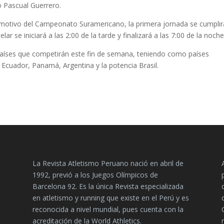
 Pascual Guerrero.
n motivo del Campeonato Suramericano, la primera jornada se cumplir
r se iniciará a las 2:00 de la tarde y finalizará a las 7:00 de la noche
 países que competirán este fin de semana, teniendo como países
Ecuador, Panamá, Argentina y la potencia Brasil.
La Revista Atletismo Peruano nació en abril de
1992, previó a los Juegos Olímpicos de
Barcelona 92. Es la única Revista especializada
en atletismo y running que existe en el Perú y es
reconocida a nivel mundial, pues cuenta con la
acreditación de la World Athletics.