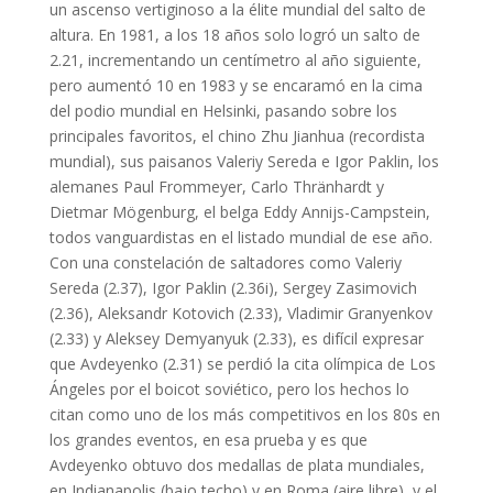
un ascenso vertiginoso a la élite mundial del salto de
altura. En 1981, a los 18 años solo logró un salto de
2.21, incrementando un centímetro al año siguiente,
pero aumentó 10 en 1983 y se encaramó en la cima
del podio mundial en Helsinki, pasando sobre los
principales favoritos, el chino Zhu Jianhua (recordista
mundial), sus paisanos Valeriy Sereda e Igor Paklin, los
alemanes Paul Frommeyer, Carlo Thränhardt y
Dietmar Mögenburg, el belga Eddy Annijs-Campstein,
todos vanguardistas en el listado mundial de ese año.
Con una constelación de saltadores como Valeriy
Sereda (2.37), Igor Paklin (2.36i), Sergey Zasimovich
(2.36), Aleksandr Kotovich (2.33), Vladimir Granyenkov
(2.33) y Aleksey Demyanyuk (2.33), es difícil expresar
que Avdeyenko (2.31) se perdió la cita olímpica de Los
Ángeles por el boicot soviético, pero los hechos lo
citan como uno de los más competitivos en los 80s en
los grandes eventos, en esa prueba y es que
Avdeyenko obtuvo dos medallas de plata mundiales,
en Indianapolis (bajo techo) y en Roma (aire libre) y el