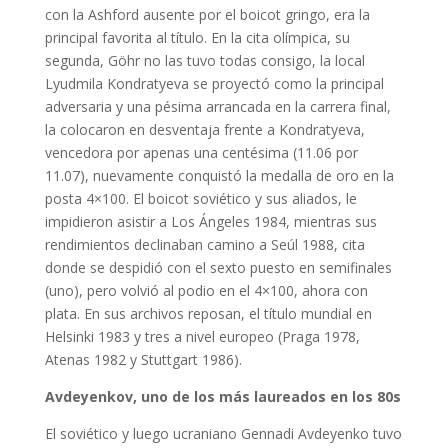
con la Ashford ausente por el boicot gringo, era la
principal favorita al título. En la cita olímpica, su
segunda, Göhr no las tuvo todas consigo, la local
Lyudmila Kondratyeva se proyectó como la principal
adversaria y una pésima arrancada en la carrera final,
la colocaron en desventaja frente a Kondratyeva,
vencedora por apenas una centésima (11.06 por
11.07), nuevamente conquistó la medalla de oro en la
posta 4×100. El boicot soviético y sus aliados, le
impidieron asistir a Los Ángeles 1984, mientras sus
rendimientos declinaban camino a Seúl 1988, cita
donde se despidió con el sexto puesto en semifinales
(uno), pero volvió al podio en el 4×100, ahora con
plata. En sus archivos reposan, el título mundial en
Helsinki 1983 y tres a nivel europeo (Praga 1978,
Atenas 1982 y Stuttgart 1986).
Avdeyenkov, uno de los más laureados en los 80s
El soviético y luego ucraniano Gennadi Avdeyenko tuvo