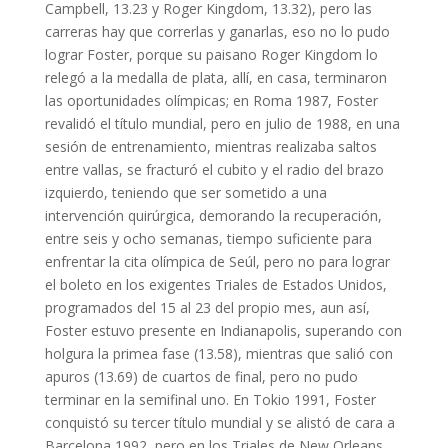
Campbell, 13.23 y Roger Kingdom, 13.32), pero las
carreras hay que correrlas y ganarlas, eso no lo pudo
lograr Foster, porque su paisano Roger Kingdom lo
relegó a la medalla de plata, allí, en casa, terminaron
las oportunidades olímpicas; en Roma 1987, Foster
revalidó el título mundial, pero en julio de 1988, en una
sesión de entrenamiento, mientras realizaba saltos
entre vallas, se fracturó el cubito y el radio del brazo
izquierdo, teniendo que ser sometido a una
intervención quirúrgica, demorando la recuperación,
entre seis y ocho semanas, tiempo suficiente para
enfrentar la cita olímpica de Seúl, pero no para lograr
el boleto en los exigentes Triales de Estados Unidos,
programados del 15 al 23 del propio mes, aun así,
Foster estuvo presente en Indianapolis, superando con
holgura la primea fase (13.58), mientras que salió con
apuros (13.69) de cuartos de final, pero no pudo
terminar en la semifinal uno. En Tokio 1991, Foster
conquistó su tercer título mundial y se alistó de cara a
Barcelona 1992, pero en los Triales de New Orleans,