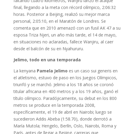
faltando cuatro kilómetros, Wanjiru lanzó el ataque
final, llegando a la meta con récord olímpico, 2:06:32
horas. Posterior a Beijing, realizó su mejor marca
personal, 2:05:10, en el Maratón de Londres. Se
comenta que en 2010 amenazó con un fusil AK 47 a su
esposa Triza Njeri, un año más tarde, el 14 de mayo,
en situaciones no aclaradas, fallece Wanjiru, al caer
desde el balcón de su en Nyahururu.
Jelimo, todo en una temporada
La kenyana
Pamela Jelimo
es un caso sui generis en
el atletismo, estuvo de paso en los Juegos Olímpicos,
triunfó y se marchó. Jelimo a los 18 años se coronó
titular africana en 400 metros y a los 19 años, ganó el
título olímpico. Paradójicamente, su debut en los 800
metros se produce en la temporada 2008,
específicamente, el 19 de abril en Nairobi; luego se
sucedieron Addis Abeba (1:58.70), donde derrotó a
María Mutola; Hengelo, Berlín, Oslo, Nairobi, Roma y
París, antes de llegar a Beijing, carreras que