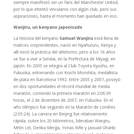
siempre manifestó ser un fans del Manchester United,
por lo que intentó vincularse con algún club, pero sus
aspiraciones, hasta el momento han quedado en eso.
Wanjiru, un kenyano japonizado
La historia del kenyano
Samuel Wanjiru
está llena de
matices sorprendentes, nació en Nyahururu, Kenya y
allí inició la práctica del atletismo, pero a los 16 años
se fue a vivir a Sendai, en la Prefectura de Miyagi, en
Japón. En 2005 se integra al Club Toyota Kyushu, en
Fukuoka, entrenando con Koichi Morishita, medallista
de plata en Barcelona 1992. Entre 2005 y 2007, poseyó
en dos oportunidades el récord mundial de media
maratón, corriendo la primera maratón en 2:06:39
horas, el 2 de diciembre de 2007, en Fukuoka. En el
año olímpico fue segundo en la Maratón de Londres
(2:05:24). La carrera en Beijing fue relativamente
rápida, sobre los 20 kilómetros, lideraban Wanjiru,
Mrtin Lel, Deriba Merga, Yonas Kifle y Jaouad Gharib;