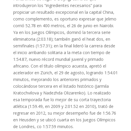
introdujeron los “ingredientes necesarios” para
propiciar un resultado excepcional en la capital China,
como complemento, es oportuno expresar que Jelimo
corrió 52.78 en 400 metros, el 26 de junio en Nairobi.
Ya en los Juegos Olímpicos, dominó la tercera serie
eliminatoria (2:03.18); también ganó el heat dos, en
semifinales (1:57.31); en la final lideró la carrera desde
el inicio arribando solitaria a la meta con tiempo de
1:54.87, nuevo récord mundial juvenil y primado
africano. Con el título olímpico acuesta, apretó el
acelerador en Zürich, el 29 de agosto, logrando 1:54.01
minutos, mejorando los anteriores primados y
colocándose tercera en el listado histórico (Jarmila
Kratochvilova y Nadezhda Olizarenko). Lo realizado
esa temporada fue lo mejor de su corta trayectoria
atlética (1:59.49, en 2009 y 2:01.52 en 2010), trató de
regresar en 2012, su mejor desempeño fue de 1:56.76
en Heusden y se ubicó cuarta en los Juegos Olímpicos
de Londres, co 1:57.59 minutos.