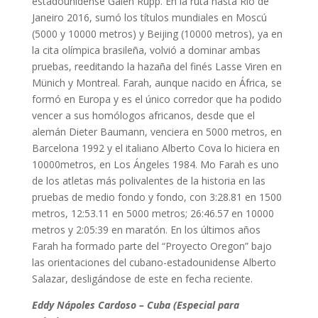
estadounidense Galen Rupp. En la ruta hasta Río de
Janeiro 2016, sumó los títulos mundiales en Moscú
(5000 y 10000 metros) y Beijing (10000 metros), ya en
la cita olímpica brasileña, volvió a dominar ambas
pruebas, reeditando la hazaña del finés Lasse Viren en
Münich y Montreal. Farah, aunque nacido en África, se
formó en Europa y es el único corredor que ha podido
vencer a sus homólogos africanos, desde que el
alemán Dieter Baumann, venciera en 5000 metros, en
Barcelona 1992 y el italiano Alberto Cova lo hiciera en
10000metros, en Los Ángeles 1984. Mo Farah es uno
de los atletas más polivalentes de la historia en las
pruebas de medio fondo y fondo, con 3:28.81 en 1500
metros, 12:53.11 en 5000 metros; 26:46.57 en 10000
metros y 2:05:39 en maratón. En los últimos años
Farah ha formado parte del “Proyecto Oregon” bajo
las orientaciones del cubano-estadounidense Alberto
Salazar, desligándose de este en fecha reciente.
Eddy Nápoles Cardoso – Cuba (Especial para