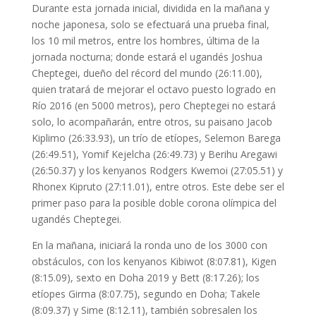
Durante esta jornada inicial, dividida en la mañana y
noche japonesa, solo se efectuará una prueba final,
los 10 mil metros, entre los hombres, última de la
jornada nocturna; donde estará el ugandés Joshua
Cheptegei, dueño del récord del mundo (26:11.00),
quien tratará de mejorar el octavo puesto logrado en
Río 2016 (en 5000 metros), pero Cheptegei no estará
solo, lo acompañarán, entre otros, su paisano Jacob
Kiplimo (26:33.93), un trío de etíopes, Selemon Barega
(26:49.51), Yomif Kejelcha (26:49.73) y Berihu Aregawi
(26:50.37) y los kenyanos Rodgers Kwemoi (27:05.51) y
Rhonex Kipruto (27:11.01), entre otros. Este debe ser el
primer paso para la posible doble corona olímpica del
ugandés Cheptegei.
En la mañana, iniciará la ronda uno de los 3000 con
obstáculos, con los kenyanos Kibiwot (8:07.81), Kigen
(8:15.09), sexto en Doha 2019 y Bett (8:17.26); los
etíopes Girma (8:07.75), segundo en Doha; Takele
(8:09.37) y Sime (8:12.11), también sobresalen los