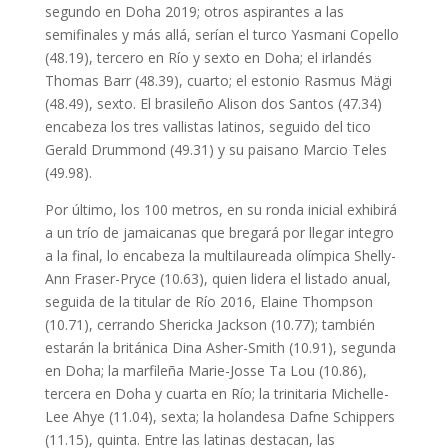
segundo en Doha 2019; otros aspirantes a las
semifinales y más allá, serían el turco Yasmani Copello
(48.19), tercero en Río y sexto en Doha; el irlandés
Thomas Barr (48.39), cuarto; el estonio Rasmus Mägi
(48.49), sexto. El brasileño Alison dos Santos (47.34)
encabeza los tres vallistas latinos, seguido del tico
Gerald Drummond (49.31) y su paisano Marcio Teles
(49.98).
Por último, los 100 metros, en su ronda inicial exhibirá
a un trío de jamaicanas que bregará por llegar integro
a la final, lo encabeza la multilaureada olímpica Shelly-
Ann Fraser-Pryce (10.63), quien lidera el listado anual,
seguida de la titular de Río 2016, Elaine Thompson
(10.71), cerrando Shericka Jackson (10.77); también
estarán la británica Dina Asher-Smith (10.91), segunda
en Doha; la marfileña Marie-Josse Ta Lou (10.86),
tercera en Doha y cuarta en Río; la trinitaria Michelle-
Lee Ahye (11.04), sexta; la holandesa Dafne Schippers
(11.15), quinta. Entre las latinas destacan, las