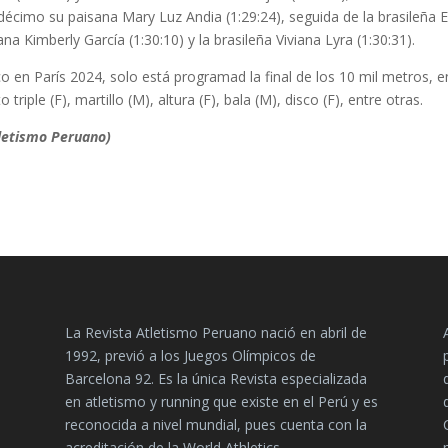
odécimo su paisana Mary Luz Andia (1:29:24), seguida de la brasileña E
a Kimberly García (1:30:10) y la brasileña Viviana Lyra (1:30:31).
o en París 2024, solo está programad la final de los 10 mil metros, e
triple (F), martillo (M), altura (F), bala (M), disco (F), entre otras.
letismo Peruano)
La Revista Atletismo Peruano nació en abril de
1992, previó a los Juegos Olímpicos de
Barcelona 92. Es la única Revista especializada
en atletismo y running que existe en el Perú y es
reconocida a nivel mundial, pues cuenta con la
acreditación de la World Athletics.