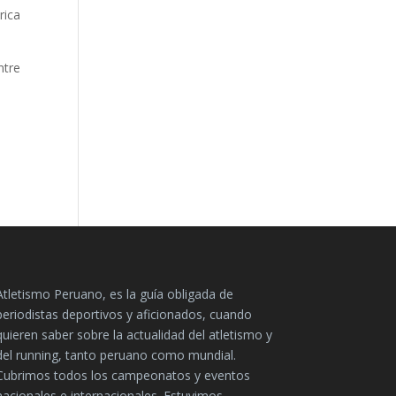
rica
ntre
Atletismo Peruano, es la guía obligada de
periodistas deportivos y aficionados, cuando
quieren saber sobre la actualidad del atletismo y
del running, tanto peruano como mundial.
Cubrimos todos los campeonatos y eventos
nacionales e internacionales. Estuvimos