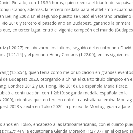
aniel Pintado, con 1:18:55 horas, quien reedita el triunfo de su paisa
 conquistando, además, la tercera medalla para el atletismo ecuatori
n Beijing 2008. En el segundo puesto se ubicó el veterano brasileño
n Río 2016 y tercero el pasado año en Budapest, ganando la primera
ras que, en tercer lugar, entró el vigente campeón del mundo (Budapes
iz (1:20:27) encabezaron los latinos, seguido del ecuatoriano David
nez (1:21:14) y el peruano Henry Campos (1:22:00), en las siguientes
 Yang (1:25:54), quien tenía como mejor ubicación en grandes eventos
 de Budapest 2023, otorgando a China el cuarto título olímpico en e
ang, Londres 2012 y Liu Hong, Río 2016). La española María Pérez,
bicó a continuación, con 1:26:19; segunda medalla española en la
 2000); mientras que, en tercero entró la australiana Jemina Montag
pest 2023 y sexta en Tokio 2020; la presea de Montag iguala a Jane
 años en Tokio, encabezó a las latinoamericanas, con el cuarto pue
z (1:27:14) y la ecuatoriana Glenda Morejón (1:27:37); en el octavo s