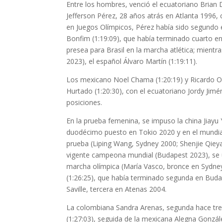
Entre los hombres, venció el ecuatoriano Brian D
Jefferson Pérez, 28 años atrás en Atlanta 1996,
en Juegos Olímpicos, Pérez había sido segundo e
Bonfim (1:19:09), que había terminado cuarto e
presea para Brasil en la marcha atlética; mient
2023), el español Álvaro Martín (1:19:11).
Los mexicano Noel Chama (1:20:19) y Ricardo Ort
Hurtado (1:20:30), con el ecuatoriano Jordy Jimé
posiciones.
En la prueba femenina, se impuso la china Jiayu
duodécimo puesto en Tokio 2020 y en el mundial
prueba (Liping Wang, Sydney 2000; Shenjie Qiey
vigente campeona mundial (Budapest 2023), se u
marcha olímpica (María Vasco, bronce en Sydney
(1:26:25), que había terminado segunda en Buda
Saville, tercera en Atenas 2004.
La colombiana Sandra Arenas, segunda hace tres
(1:27:03), seguida de la mexicana Alegna Gonzále