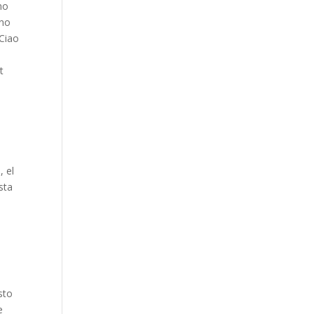
no
ano
 Ciao
t
, el
sta
sto
e