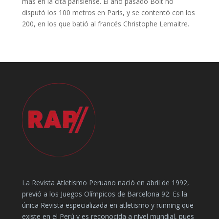
más en la cita parisiense. El año pasado Bolt no
disputó los 100 metros en París, y se contentó con los
200, en los que batió al francés Christophe Lemaitre.
La Revista Atletismo Peruano nació en abril de 1992,
previó a los Juegos Olímpicos de Barcelona 92. Es la
única Revista especializada en atletismo y running que
existe en el Perú y es reconocida a nivel mundial, pues