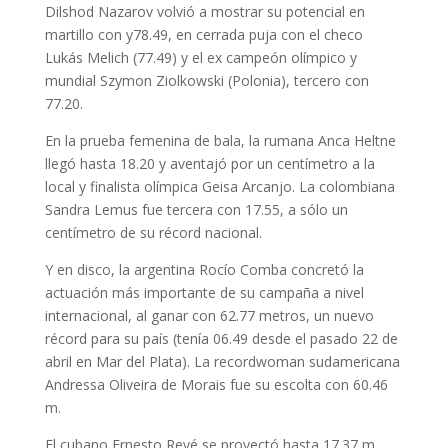
Dilshod Nazarov volvió a mostrar su potencial en
martillo con y78.49, en cerrada puja con el checo
Lukás Melich (77.49) y el ex campeón olímpico y
mundial Szymon Ziolkowski (Polonia), tercero con
77.20.
En la prueba femenina de bala, la rumana Anca Heltne
llegó hasta 18.20 y aventajó por un centímetro a la
local y finalista olímpica Geisa Arcanjo. La colombiana
Sandra Lemus fue tercera con 17.55, a sólo un
centímetro de su récord nacional.
Y en disco, la argentina Rocío Comba concretó la
actuación más importante de su campaña a nivel
internacional, al ganar con 62.77 metros, un nuevo
récord para su país (tenía 06.49 desde el pasado 22 de
abril en Mar del Plata). La recordwoman sudamericana
Andressa Oliveira de Morais fue su escolta con 60.46
m.
El cubano Ernesto Revé se proyectó hasta 17.37 m.