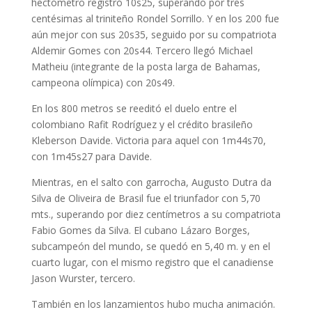
hectómetro registró 10s25, superando por tres
centésimas al triniteño Rondel Sorrillo. Y en los 200 fue
aún mejor con sus 20s35, seguido por su compatriota
Aldemir Gomes con 20s44. Tercero llegó Michael
Matheiu (integrante de la posta larga de Bahamas,
campeona olímpica) con 20s49.
En los 800 metros se reeditó el duelo entre el
colombiano Rafit Rodríguez y el crédito brasileño
Kleberson Davide. Victoria para aquel con 1m44s70,
con 1m45s27 para Davide.
Mientras, en el salto con garrocha, Augusto Dutra da
Silva de Oliveira de Brasil fue el triunfador con 5,70
mts., superando por diez centímetros a su compatriota
Fabio Gomes da Silva. El cubano Lázaro Borges,
subcampeón del mundo, se quedó en 5,40 m. y en el
cuarto lugar, con el mismo registro que el canadiense
Jason Wurster, tercero.
También en los lanzamientos hubo mucha animación.