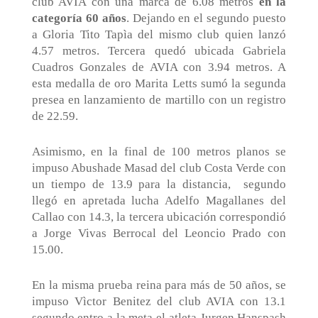
club AVIA con una marca de 6.08 metros
en la
categoría 60 años
. Dejando en el segundo puesto
a Gloria Tito Tapìa del mismo club quien lanzó
4.57 metros. Tercera quedó ubicada Gabriela
Cuadros Gonzales de AVIA con 3.94 metros. A
esta medalla de oro Marita Letts sumó la segunda
presea en lanzamiento de martillo con un registro
de 22.59.
Asimismo, en la final de 100 metros planos se
impuso Abushade Masad del club Costa Verde con
un tiempo de 13.9 para la distancia,
segundo
llegó en apretada lucha Adelfo Magallanes del
Callao con 14.3, la tercera ubicación correspondió
a Jorge Vivas Berrocal del Leoncio Prado con
15.00.
En la misma prueba reina para más de 50 años, se
impuso Vìctor Benitez del club AVIA con 13.1
segundo entro a la meta el atleta Jurgen Hanspash