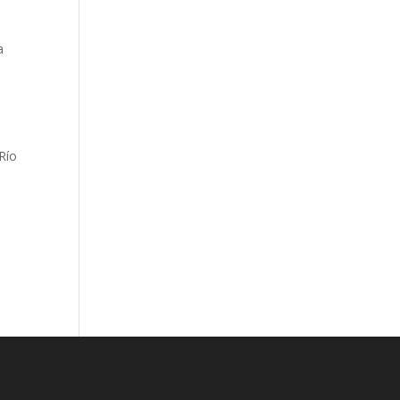
a
 Río