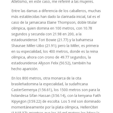
Atletismo, en este caso, me referiré a las mujeres.
Entre las damas a diferencia de los caballeros, muchas
más establecidas han dado la clarinada inicial, tal es el
caso de la jamaicana Elaine Thompson, doble titular
olímpica, quien domina en 100 metros, con 10.78
segundos y secunda con 21.98 en 200, a la
estadounidense Tori Bowie (21.77) y la bahamesa
Shaunae Miller-Uibo (21.91); pero la Miller, es primera
en su especialidad, los 400 metros, donde es la reina
olímpica, ahora con crono de 49.77 segundos, la
estadounidense Allyson Felix (50.52), también ha
hecho aparición.
En los 800 metros, otra monarca de la cita
brasileñadomina la especialidad, la sudafricana
CasterSemenya (1:56.61), los 1500 metros son para la
holandesa Sifan Hassan (3:56.14), con la kenyana Faith
Kipyegon (3:59.22) de escolta. Los 5 mil son dominado
momentáneamente por la plata olímpica, HellenObiri
(14:18.37); mientras que los 10 mil metros los lidera la