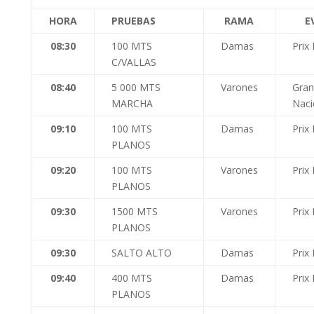
HORA
PRUEBAS
RAMA
E
08:30
100 MTS
Damas
Prix
C/VALLAS
08:40
5 000 MTS
Varones
Gran
MARCHA
Naci
09:10
100 MTS
Damas
Prix
PLANOS
09:20
100 MTS
Varones
Prix
PLANOS
09:30
1500 MTS
Varones
Prix
PLANOS
09:30
SALTO ALTO
Damas
Prix
09:40
400 MTS
Damas
Prix
PLANOS