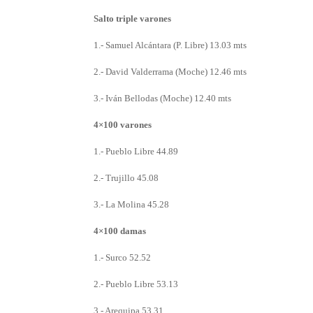
Salto triple varones
1.- Samuel Alcántara (P. Libre) 13.03 mts
2.- David Valderrama (Moche) 12.46 mts
3.- Iván Bellodas (Moche) 12.40 mts
4×100 varones
1.- Pueblo Libre 44.89
2.- Trujillo 45.08
3.- La Molina 45.28
4×100 damas
1.- Surco 52.52
2.- Pueblo Libre 53.13
3.- Arequipa 53.31