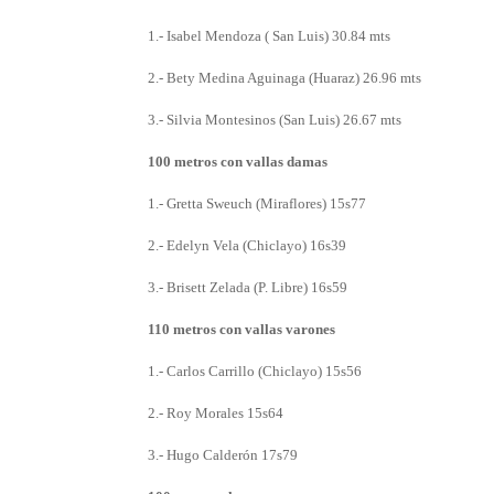
1.- Isabel Mendoza ( San Luis) 30.84 mts
2.- Bety Medina Aguinaga (Huaraz) 26.96 mts
3.- Silvia Montesinos (San Luis) 26.67 mts
100 metros con vallas damas
1.- Gretta Sweuch (Miraflores) 15s77
2.- Edelyn Vela (Chiclayo) 16s39
3.- Brisett Zelada (P. Libre) 16s59
110 metros con vallas varones
1.- Carlos Carrillo (Chiclayo) 15s56
2.- Roy Morales 15s64
3.- Hugo Calderón 17s79