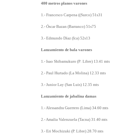
400 metros planos varones
1.- Francesco Carpena ((Surco) 51s31
2.- Óscar Bazan (Barranco) 51s75
3.- Edmundo Díaz (Ica) 52s13
Lanzamiento de bala varones
1.- Isao Shibamukuro (P: Libre) 13.41 mts
2.- Paul Hurtado (La Molina) 12.33 mts
3.- Junior Lay (San Luis) 12.35 mts
Lanzamiento de jabalina damas
1.- Alessandra Guerrero (Lima) 34.60 mts
2.- Amalia Valenzuela (Tacna) 31.40 mts
3.- Eri Mochizuki (P. Libre) 28.70 mts