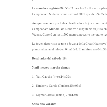
La corredora registró 09m56s03 para los 3 mil metros plan
Campeonato Sudamericano Juvenil 2009 que del 24-25 de j
Aunque contenta por haber clasificado a la justa continent
Campeonato Mundial de Menores a disputarse en julio en I
Videna. Correré en los 1,500 metros, necesito mejorar o i
La joven deportista se une a Jovana de la Cruz (Huancayo)
planos al parar el reloj en 04m36s8. El mínimo era 04m33
Resultados del sábado 16:
5 mil metros marcha damas
1.- Yuli Capcha (hyo) 24m36s
2.- Kimberly García (Tambo) 25m05s5
3.- Myrna García (Tambo) 27m12s6
Salto alto varones