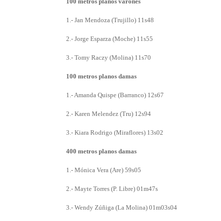
100 metros planos varones
1.- Jan Mendoza (Trujillo) 11s48
2.- Jorge Esparza (Moche) 11s55
3.- Tomy Raczy (Molina) 11s70
100 metros planos damas
1.- Amanda Quispe (Barranco) 12s67
2.- Karen Melendez (Tru) 12s94
3.- Kiara Rodrigo (Miraflores) 13s02
400 metros planos damas
1.- Mónica Vera (Are) 59s05
2.- Mayte Torres (P. Libre) 01m47s
3.- Wendy Zúñiga (La Molina) 01m03s04