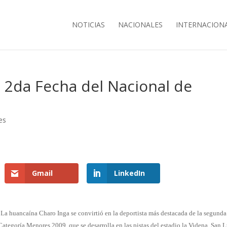
NOTICIAS
NACIONALES
INTERNACION
 2da Fecha del Nacional de
es
Gmail
LinkedIn
La huancaína Charo Inga se convirtió en la deportista más destacada de la segunda
egoría Menores 2009, que se desarrolla en las pistas del estadio la Videna, San L