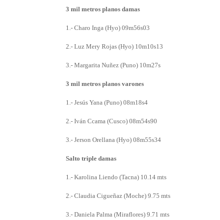
3 mil metros planos damas
1.- Charo Inga (Hyo) 09m56s03
2.- Luz Mery Rojas (Hyo) 10m10s13
3.- Margarita Nuñez (Puno) 10m27s
3 mil metros planos varones
1.- Jesús Yana (Puno) 08m18s4
2.- Iván Ccama (Cusco) 08m54s90
3.- Jerson Orellana (Hyo) 08m55s34
Salto triple damas
1.- Karolina Liendo (Tacna) 10.14 mts
2.- Claudia Cigueñaz (Moche) 9.75 mts
3.- Daniela Palma (Miraflores) 9.71 mts