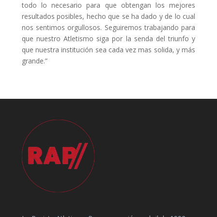
todo lo necesario para que obtengan los mejores
resultados posibles, hecho que se ha dado y de lo cual
nos sentimos orgullosos. Seguiremos trabajando para
que nuestro Atletismo siga por la senda del triunfo y
que nuestra institución sea cada vez mas solida, y más
grande.”