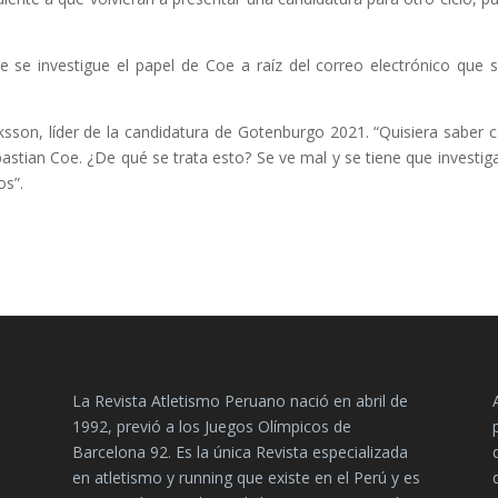
 se investigue el papel de Coe a raíz del correo electrónico que 
iksson, líder de la candidatura de Gotenburgo 2021. “Quisiera saber
astian Coe. ¿De qué se trata esto? Se ve mal y se tiene que investiga
os”.
La Revista Atletismo Peruano nació en abril de
1992, previó a los Juegos Olímpicos de
Barcelona 92. Es la única Revista especializada
en atletismo y running que existe en el Perú y es