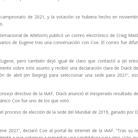
 campeonato de 2021, y la votación se hubiera hecho en noviemb
o.
Internacional de Atletism) publicó un correo electrónico de Craig Mas
onarios de Eugene tras una conversación con Coe. El correo fue difu
ugene, pero también dejó igual de claro que contactó a (el ent
mente sobre este asunto y recibió una declaración clara de Diack d
n de abril (en Beijing) para seleccionar una sede para 2021”, esc
 consejo directivo de la IAAF, Diack anunció el inesperado resultado d
tánico Coe fue uno de los que votó.
el proceso de elección de la sede del Mundial de 2019, ganado por 
ene 2021”, declaró Coe al portal de Internet de la IAAF. “Tras su r
lenté a que volvieran a presentar una candidatura para otro ciclo, p