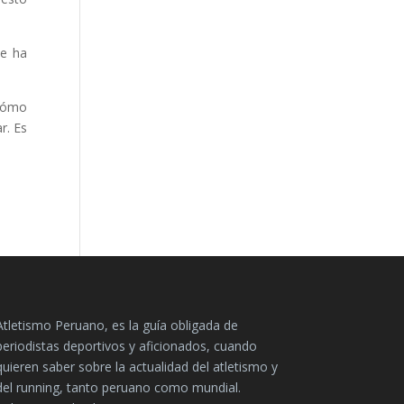
se ha
 cómo
r. Es
Atletismo Peruano, es la guía obligada de
periodistas deportivos y aficionados, cuando
quieren saber sobre la actualidad del atletismo y
del running, tanto peruano como mundial.