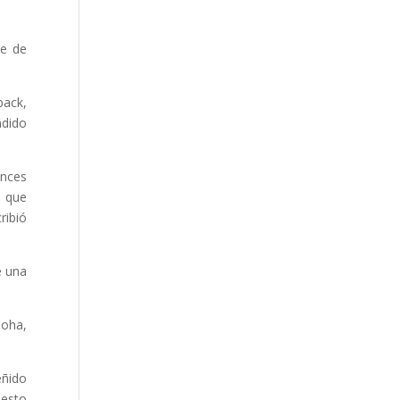
re de
back,
ndido
onces
e que
ribió
e una
Doha,
eñido
uesto