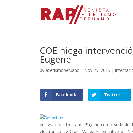
COE niega intervenció
Eugene
by
atletismoperuano
|
Nov 25, 2015
|
Internaci
Facebook
Twitter
designación directa de Eugene como sede del M
electrónico de Craig Masback, ejecutivo de Nik