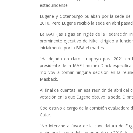
estadunidense.
Eugene y Gotenburgo pujaban por la sede del
2016. Pero Eugene recibió la sede en abril pasad
La IAAF (las siglas en inglés de la Federación 
prominente ejecutivo de Nike, dirigido a funci
inicialmente por la BBA el martes.
“Ha dejado en claro su apoyo para 2021 en E
presidente de la IAAF Lamine) Diack específica
“no voy a tomar ninguna decisión en la reunió
Masback.
Al final de cuentas, en esa reunión de abril del
votación en la que Eugene obtuvo la sede. El bri
Coe estuvo a cargo de la comisión evaluadora d
Catar.
“No intervine a favor de la candidatura de Eug
revés por la sede del campeonato de 2019, les a