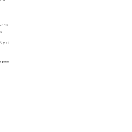
yores
s.
6 y el
a para