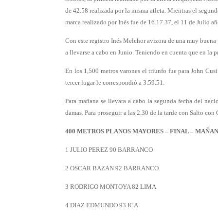
de 42.58 realizada por la misma atleta. Mientras el segund
marca realizado por Inés fue de 16.17.37, el 11 de Julio a
Con este registro Inés Melchor avizora de una muy buena 
a llevarse a cabo en Junio. Teniendo en cuenta que en la 
En los 1,500 metros varones el triunfo fue para John Cus
tercer lugar le correspondió a 3.59.51.
Para mañana se llevara a cabo la segunda fecha del nacio
damas. Para proseguir a las 2.30 de la tarde con Salto con
400 METROS PLANOS MAYORES – FINAL – MAÑANA 
1 JULIO PEREZ 90 BARRANCO
2 OSCAR BAZAN 92 BARRANCO
3 RODRIGO MONTOYA 82 LIMA
4 DIAZ EDMUNDO 93 ICA