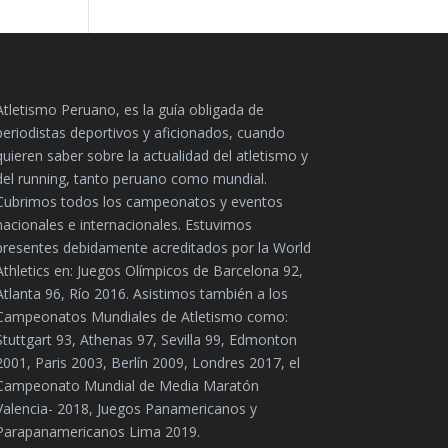
Atletismo Peruano, es la guía obligada de
periodistas deportivos y aficionados, cuando
quieren saber sobre la actualidad del atletismo y
del running, tanto peruano como mundial.
Cubrimos todos los campeonatos y eventos
nacionales e internacionales. Estuvimos
presentes debidamente acreditados por la World
Athletics en: Juegos Olímpicos de Barcelona 92,
Atlanta 96, Río 2016. Asistimos también a los
Campeonatos Mundiales de Atletismo como:
Stuttgart 93, Athenas 97, Sevilla 99, Edmonton
2001, Paris 2003, Berlín 2009, Londres 2017, el
Campeonato Mundial de Media Maratón
Valencia- 2018, Juegos Panamericanos y
Parapanamericanos Lima 2019.