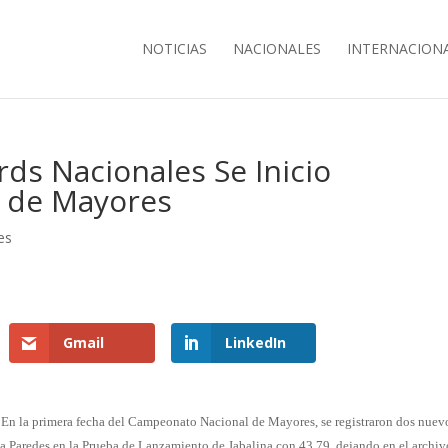
NOTICIAS
NACIONALES
INTERNACION
ds Nacionales Se Inicio
 de Mayores
es
Gmail
LinkedIn
En la primera fecha del Campeonato Nacional de Mayores, se registraron dos nuev
lia Paredes en la Prueba de Lanzamiento de Jabalina con 43.79, dejando en el archiv