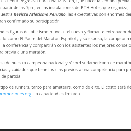
ral: Cuenta Regresiva Para Una Maratón, Que hacer la semana previa 
, a partir de las 7pm, en las instalaciones de BTH Hotel, que organiza,
 nuestra
Revista Atletismo Peruano
, las expectativas son enormes de
han confirmado su participación.
ndes figuras del atletismo mundial, el nuevo y flamante entrenador d
cido como El Padre del Maratón Español-, y su esposa, la campeona 
 la conferencia y compartirán con los asistentes los mejores consejo
na previa a una maratón.
encia de nuestra campeona nacional y récord sudamericano de marató
cias y cuidados que tiene los días previos a una competencia para p
 de partida.
 tipo de runners, tanto para amateurs, como de elite. El costo será d
romociones.org
. La capacidad es limitada.