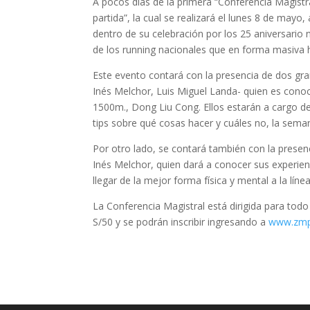
A pocos días de la primera “Conferencia Magist
partida”, la cual se realizará el lunes 8 de mayo
dentro de su celebración por los 25 aniversario
de los running nacionales que en forma masiva 
Este evento contará con la presencia de dos gra
Inés Melchor, Luis Miguel Landa- quien es cono
1500m., Dong Liu Cong. Ellos estarán a cargo de
tips sobre qué cosas hacer y cuáles no, la sema
Por otro lado, se contará también con la pres
Inés Melchor, quien dará a conocer sus experien
llegar de la mejor forma física y mental a la línea
La Conferencia Magistral está dirigida para todo
S/50 y se podrán inscribir ingresando a
www.zmp