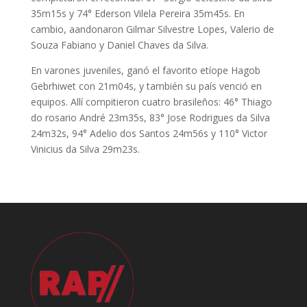
35m15s y 74° Ederson Vilela Pereira 35m45s. En
cambio, aandonaron Gilmar Silvestre Lopes, Valerio de
Souza Fabiano y Daniel Chaves da Silva.
En varones juveniles, ganó el favorito etíope Hagob
Gebrhiwet con 21m04s, y también su país venció en
equipos. Allí compitieron cuatro brasileños: 46° Thiago
do rosario André 23m35s, 83° Jose Rodrigues da Silva
24m32s, 94° Adelio dos Santos 24m56s y 110° Victor
Vinicius da Silva 29m23s.