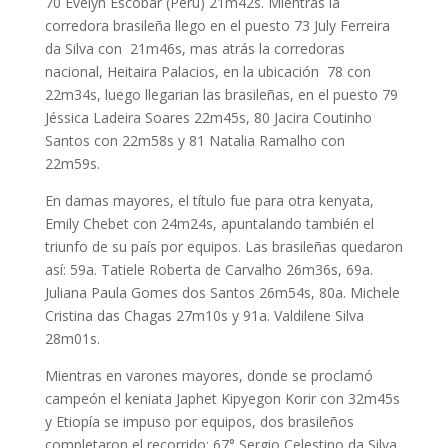
70 Evelyn Escobar (Perú) 21m42s. Mientras la
corredora brasileña llego en el puesto 73 July Ferreira
da Silva con 21m46s, mas atrás la corredoras
nacional, Heitaira Palacios, en la ubicación 78 con
22m34s, luego llegarian las brasileñas, en el puesto 79
Jéssica Ladeira Soares 22m45s, 80 Jacira Coutinho
Santos con 22m58s y 81 Natalia Ramalho con
22m59s.
En damas mayores, el título fue para otra kenyata,
Emily Chebet con 24m24s, apuntalando también el
triunfo de su país por equipos. Las brasileñas quedaron
así: 59a. Tatiele Roberta de Carvalho 26m36s, 69a.
Juliana Paula Gomes dos Santos 26m54s, 80a. Michele
Cristina das Chagas 27m10s y 91a. Valdilene Silva
28m01s.
Mientras en varones mayores, donde se proclamó
campeón el keniata Japhet Kipyegon Korir con 32m45s
y Etiopía se impuso por equipos, dos brasileños
completaron el recorrido: 67° Sergio Celestino da Silva