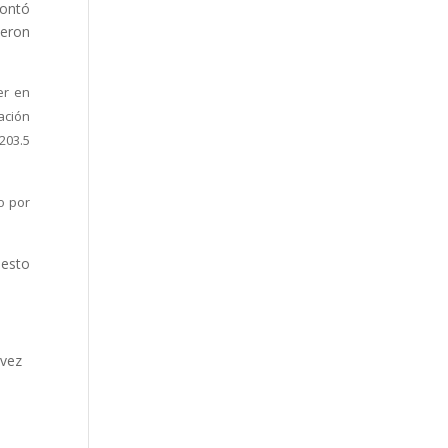
contó
ieron
er en
ación
203.5
o por
uesto
lvez