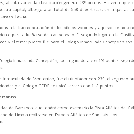
es, al totalizar en la clasificación general 239 puntos. El evento que 
uestra capital, albergó a un total de 550 deportistas, en la que asist
ncayo y Tacna.
racias a la buena actuación de los atletas varones y a pesar de no ten
niente para adueñarse del campeonato. El segundo lugar en la Clasific
tos y el tercer puesto fue para el Colegio Inmaculada Concepción con 
 Colegio Inmaculada Concepción, fue la ganadora con 191 puntos, seguid
s.
gio Inmaculada de Monterrico, fue el triunfador con 239, el segundo p
nidades y el Colegio CEDE se ubicó tercero con 118 puntos.
Barranco
Cuidad de Barranco, que tendrá como escenario la Pista Atlética del Gá
idad de Lima a realizarse en Estadio Atlético de San Luis. Las
na.