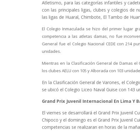
Atletismo, para las categorías infantiles y cadet
con las principales ligas, clubes y colegios de n
las ligas de Huaral, Chimbote, El Tambo de Hua
El Colegio Inmaculada se hizo del primer lugar g
competencia a las atletas damas, no fue inconve
General fue el Colegio Nacional CEDE con 214 pun
unidades.
Mientras en la Clasificación General de Damas el
los clubes AELU con 105 y Alborada con 103 unidade
En la Clasificación General de Varones, el Cole
se ubicó el Colegio Liceo Naval Guise con 143 u
Grand Prix Juvenil Internacional En Lima Y 
El viernes se desarrollará el Grand Prix Juvenil 
Chipoco y el domingo es el Grand Prix Juvenil Cu
competencias se realizaran en horas de la maña