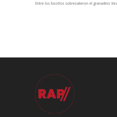
Entre los bisoños sobresalieron el granadino Kira