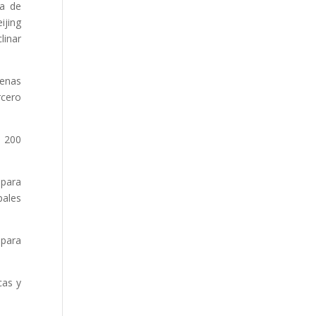
ia de
ijing
linar
penas
rcero
n 200
 para
pales
 para
cas y