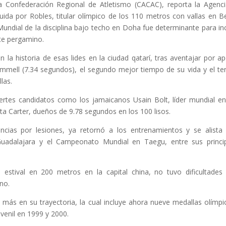
a Confederación Regional de Atletismo (CACAC), reporta la Agenc
da por Robles, titular olímpico de los 110 metros con vallas en Be
undial de la disciplina bajo techo en Doha fue determinante para inc
nte pergamino.
n la historia de esas lides en la ciudad qatarí, tras aventajar por a
mell (7.34 segundos), el segundo mejor tiempo de su vida y el te
las.
rtes candidatos como los jamaicanos Usain Bolt, líder mundial e
a Carter, dueños de 9.78 segundos en los 100 lisos.
ncias por lesiones, ya retornó a los entrenamientos y se alista
uadalajara y el Campeonato Mundial en Taegu, entre sus princi
estival en 200 metros en la capital china, no tuvo dificultades
no.
 más en su trayectoria, la cual incluye ahora nueve medallas olímpi
venil en 1999 y 2000.