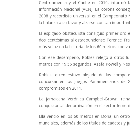
Centroamérica y el Caribe en 2010, informó l
Información Nacional (ACN). La corona consegui
2008 y recordista universal, en el Campeonato M
la balanza a su favor y alzarse con tan importa
El espigado obstaculista consiguió primer oro e
dos centésimas al estadounidense Terence Tram
más veloz en la historia de los 60 metros con val
Con ese desempeño, Robles relegó a otros fue
metros con 19.56 segundos, Asafa Powell y Nest
Robles, quien estuvo alejado de las compete
concursar en los Juegos Panamericanos de G
compromisos en 2011.
La jamaicana Verónica Campbell-Brown, reina 
conquistar tal denominación en el sector femeni
Ella venció en los 60 metros en Doha, un cetro
mundiales, además de los títulos de cadetes y ju