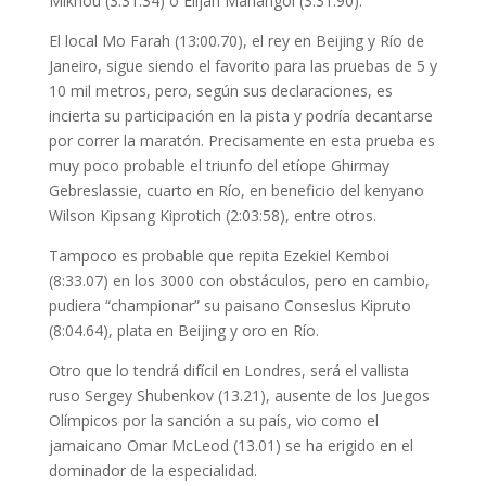
Mikhou (3:31.34) o Elijah Manangoi (3:31.90).
El local Mo Farah (13:00.70), el rey en Beijing y Río de
Janeiro, sigue siendo el favorito para las pruebas de 5 y
10 mil metros, pero, según sus declaraciones, es
incierta su participación en la pista y podría decantarse
por correr la maratón. Precisamente en esta prueba es
muy poco probable el triunfo del etíope Ghirmay
Gebreslassie, cuarto en Río, en beneficio del kenyano
Wilson Kipsang Kiprotich (2:03:58), entre otros.
Tampoco es probable que repita Ezekiel Kemboi
(8:33.07) en los 3000 con obstáculos, pero en cambio,
pudiera “championar” su paisano Conseslus Kipruto
(8:04.64), plata en Beijing y oro en Río.
Otro que lo tendrá difícil en Londres, será el vallista
ruso Sergey Shubenkov (13.21), ausente de los Juegos
Olímpicos por la sanción a su país, vio como el
jamaicano Omar McLeod (13.01) se ha erigido en el
dominador de la especialidad.