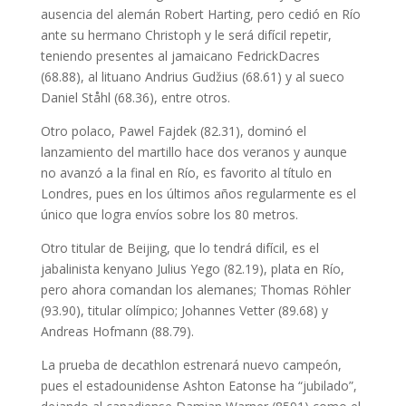
ausencia del alemán Robert Harting, pero cedió en Río
ante su hermano Christoph y le será difícil repetir,
teniendo presentes al jamaicano FedrickDacres
(68.88), al lituano Andrius Gudžius (68.61) y al sueco
Daniel Ståhl (68.36), entre otros.
Otro polaco, Pawel Fajdek (82.31), dominó el
lanzamiento del martillo hace dos veranos y aunque
no avanzó a la final en Río, es favorito al título en
Londres, pues en los últimos años regularmente es el
único que logra envíos sobre los 80 metros.
Otro titular de Beijing, que lo tendrá difícil, es el
jabalinista kenyano Julius Yego (82.19), plata en Río,
pero ahora comandan los alemanes; Thomas Röhler
(93.90), titular olímpico; Johannes Vetter (89.68) y
Andreas Hofmann (88.79).
La prueba de decathlon estrenará nuevo campeón,
pues el estadounidense Ashton Eatonse ha “jubilado”,