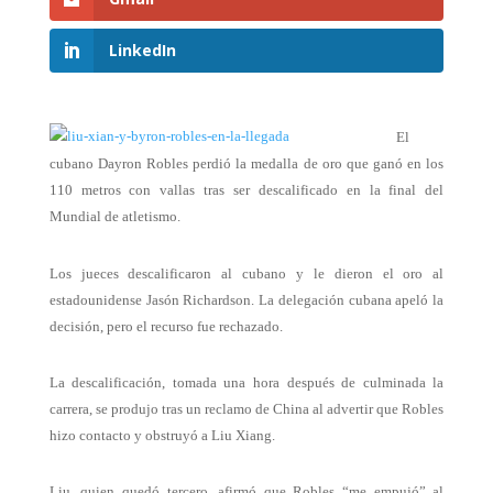
LinkedIn
El
cubano Dayron Robles perdió la medalla de oro que ganó en los
110 metros con vallas tras ser descalificado en la final del
Mundial de atletismo.
Los jueces descalificaron al cubano y le dieron el oro al
estadounidense Jasón Richardson. La delegación cubana apeló la
decisión, pero el recurso fue rechazado.
La descalificación, tomada una hora después de culminada la
carrera, se produjo tras un reclamo de China al advertir que Robles
hizo contacto y obstruyó a Liu Xiang.
Liu, quien quedó tercero, afirmó que Robles “me empujó” al