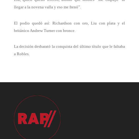
llegar a la novena valla y eso me frenó”.
El podio quedó así: Richardson con oro, Liu con plata y el
británico Andrew Turner con bronce.
La decisión desbarató la conquista del último título que le faltaba
a Robles.