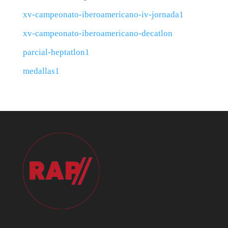
xv-campeonato-iberoamericano-iv-jornada1
xv-campeonato-iberoamericano-decatlon
parcial-heptatlon1
medallas1