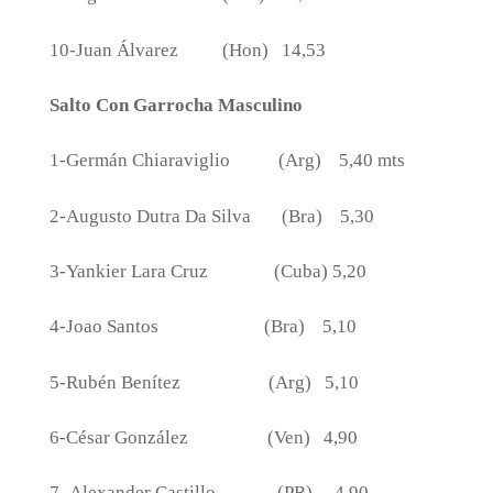
10-Juan Álvarez
(Hon)
14,53
Salto Con Garrocha Masculino
1-Germán Chiaraviglio
(Arg)
5,40 mts
2-Augusto Dutra Da Silva
(Bra)
5,30
3-Yankier Lara Cruz
(Cuba) 5,20
4-Joao Santos
(Bra)
5,10
5-Rubén Benítez
(Arg)
5,10
6-César González
(Ven)
4,90
7- Alexander Castillo
(PR)
4,90