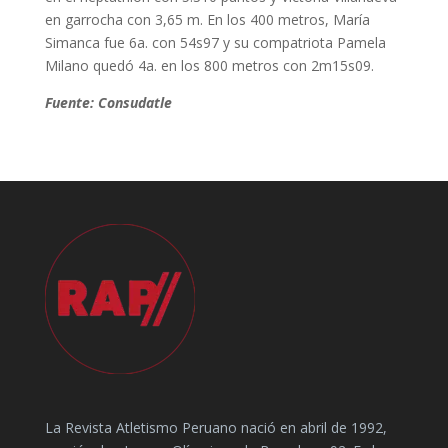
en garrocha con 3,65 m. En los 400 metros, María
Simanca fue 6a. con 54s97 y su compatriota Pamela
Milano quedó 4a. en los 800 metros con 2m15s09.
Fuente: Consudatle
La Revista Atletismo Peruano nació en abril de 1992,