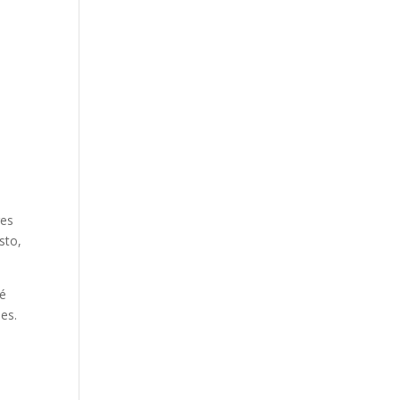
res
sto,
ué
es.