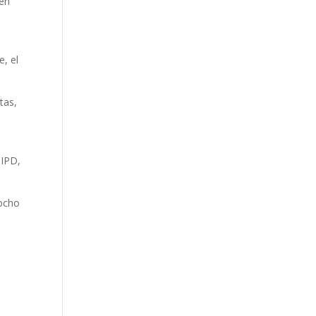
nen
e, el
tas,
 IPD,
(ocho