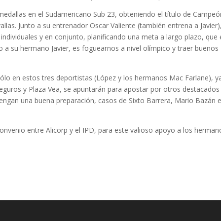
 medallas en el Sudamericano Sub 23, obteniendo el título de Campeó
las. Junto a su entrenador Oscar Valiente (también entrena a Javier)
ndividuales y en conjunto, planificando una meta a largo plazo, que e
o a su hermano Javier, es foguearnos a nivel olímpico y traer buenos
ólo en estos tres deportistas (López y los hermanos Mac Farlane), y
eguros y Plaza Vea, se apuntarán para apostar por otros destacados
e tengan una buena preparación, casos de Sixto Barrera, Mario Bazán 
 convenio entre Alicorp y el IPD, para este valioso apoyo a los herman