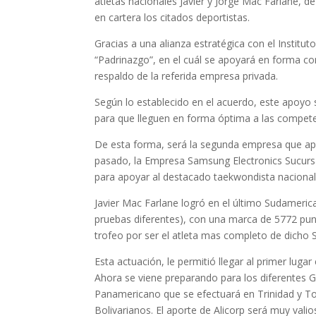
atletas nacionales Javier y Jorge Mac Farlane, d
en cartera los citados deportistas.
Gracias a una alianza estratégica con el Insti
“Padrinazgo”, en el cuál se apoyará en forma co
respaldo de la referida empresa privada.
Según lo establecido en el acuerdo, este apoyo 
para que lleguen en forma óptima a las compete
De esta forma, será la segunda empresa que apoy
pasado, la Empresa Samsung Electronics Sucursa
para apoyar al destacado taekwondista nacional
Javier Mac Farlane logró en el último Sudameri
pruebas diferentes), con una marca de 5772 pu
trofeo por ser el atleta mas completo de dicho
Esta actuación, le permitió llegar al primer luga
Ahora se viene preparando para los diferentes G
Panamericano que se efectuará en Trinidad y 
Bolivarianos. El aporte de Alicorp será muy val