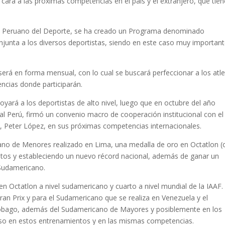
e cara a las próximas competencias en el país y el extranjero, que tie
tuto Peruano del Deporte, se ha creado un Programa denominado
njunta a los diversos deportistas, siendo en este caso muy important
será en forma mensual, con lo cual se buscará perfeccionar a los atle
ncias donde participarán.
ará a los deportistas de alto nivel, luego que en octubre del año
l Perú, firmó un convenio macro de cooperación institucional con el
, Peter López, en sus próximas competencias internacionales.
cano de Menores realizado en Lima, una medalla de oro en Octatlon 
ntos y estableciendo un nuevo récord nacional, además de ganar un
 Sudamericano.
r en Octatlon a nivel sudamericano y cuarto a nivel mundial de la IAAF.
ran Prix y para el Sudamericano que se realiza en Venezuela y el
Tobago, además del Sudamericano de Mayores y posiblemente en los
ioso en estos entrenamientos y en las mismas competencias.