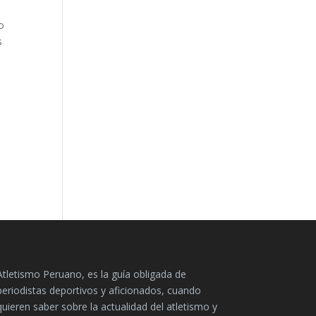
lo
s
Atletismo Peruano, es la guía obligada de
periodistas deportivos y aficionados, cuando
quieren saber sobre la actualidad del atletismo y