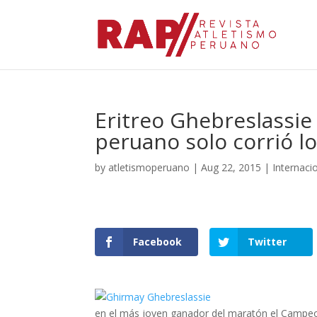
Eritreo Ghebreslassie
peruano solo corrió lo
by
atletismoperuano
|
Aug 22, 2015
|
Internaci
Facebook
Twitter
en el más joven ganador del maratón el Campeo