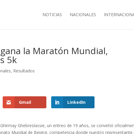
NOTICIAS
NACIONALES
INTERNACION
 gana la Maratón Mundial,
s 5k
onales
,
Resultados
Gmail
LinkedIn
Ghirmay Ghebreslassie, un eritreo de 19 años, se convirtió oficialme
nato Mundial de Beijing, competencia donde nuestro representante 