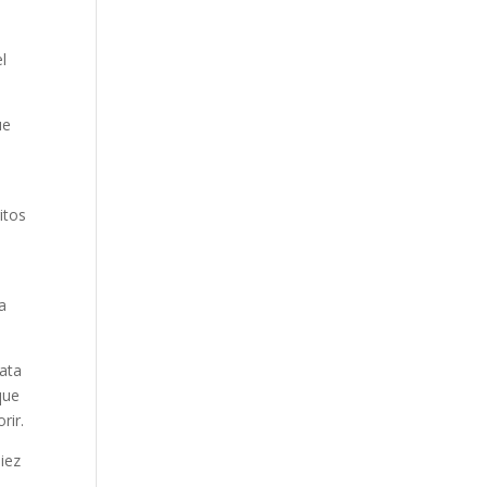
l
ue
itos
a
lata
que
rir.
iez