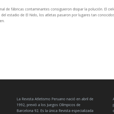
onal de fábricas contaminantes consiguieron disipar la polución. El cie
 del estadio de El Nido, los atletas pasaron por lugares tan conocido
en.
La Revista Atletismo Peruano nació en abril de
1992, previó a los Juegos Olímpicos de
Barcelona 92. Es la única Revista especializada