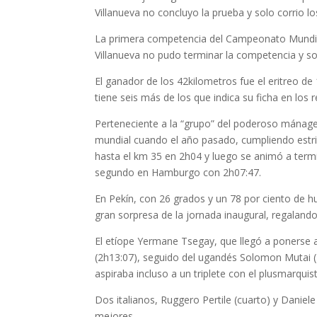
Villanueva no concluyo la prueba y solo corrio lo
La primera competencia del Campeonato Mundial
Villanueva no pudo terminar la competencia y so
El ganador de los 42kilometros fue el eritreo d
tiene seis más de los que indica su ficha en los r
Perteneciente a la “grupo” del poderoso mánage
mundial cuando el año pasado, cumpliendo estric
hasta el km 35 en 2h04 y luego se animó a termi
segundo en Hamburgo con 2h07:47.
En Pekín, con 26 grados y un 78 por ciento de h
gran sorpresa de la jornada inaugural, regaland
El etíope Yermane Tsegay, que llegó a ponerse a
(2h13:07), seguido del ugandés Solomon Mutai (
aspiraba incluso a un triplete con el plusmarqui
Dos italianos, Ruggero Pertile (cuarto) y Danie
mejores.