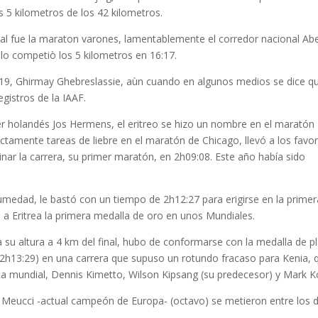
s 5 kilometros de los 42 kilometros.
 fue la maraton varones, lamentablemente el corredor nacional Abe
lo competiò los 5 kilometros en 16:17.
e 19, Ghirmay Ghebreslassie, aùn cuando en algunos medios se dice q
egistros de la IAAF.
r holandés Jos Hermens, el eritreo se hizo un nombre en el maratón
tamente tareas de liebre en el maratón de Chicago, llevó a los favor
nar la carrera, su primer maratón, en 2h09:08. Este año había sido
umedad, le bastó con un tiempo de 2h12:27 para erigirse en la primer
o a Eritrea la primera medalla de oro en unos Mundiales.
 su altura a 4 km del final, hubo de conformarse con la medalla de p
2h13:29) en una carrera que supuso un rotundo fracaso para Kenia, 
sta mundial, Dennis Kimetto, Wilson Kipsang (su predecesor) y Mark Ko
le Meucci -actual campeón de Europa- (octavo) se metieron entre los d