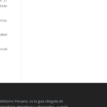
or 21
tirán
zcua,
Mikel
scual
Atletismo Peruano, es la guía obligada de
periodistas deportivos y aficionados, cuando