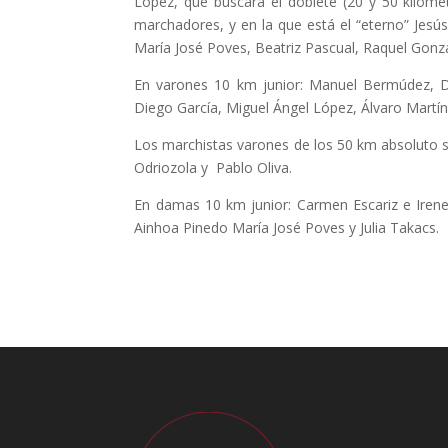
López, que buscará el doblete (20 y 50 kilóme
marchadores, y en la que está el “eterno” Jes
María José Poves, Beatriz Pascual, Raquel Gonzá
En varones 10 km junior: Manuel Bermúdez, D
Diego García, Miguel Ángel López, Álvaro Martí
Los marchistas varones de los 50 km absoluto so
Odriozola y Pablo Oliva.
En damas 10 km junior: Carmen Escariz e Iren
Ainhoa Pinedo María José Poves y Julia Takacs.