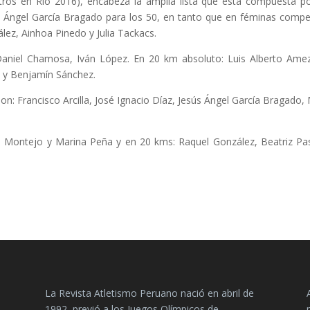
tros en Río 2016), encabeza la amplia lista que está compuesta p
ús Ángel García Bragado para los 50, en tanto que en féminas compe
lez, Ainhoa Pinedo y Julia Tackacs.
aniel Chamosa, Iván López. En 20 km absoluto: Luis Alberto Ame
n y Benjamín Sánchez.
n: Francisco Arcilla, José Ignacio Díaz, Jesús Ángel García Bragado, 
e Montejo y Marina Peña y en 20 kms: Raquel González, Beatriz Pa
La Revista Atletismo Peruano nació en abril de
1992, previó a los Juegos Olímpicos de