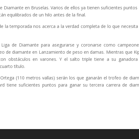
de Diamante en Bruselas. Varios de ellos ya tienen suficientes puntos 
 equilibrados de un hilo antes de la final.
de la temporada nos acerca a la verdad completa de lo que necesita
n la Liga de Diamante para asegurarse y coronarse como campeon
ofeo de diamante en Lanzamiento de peso en damas. Mientras que Ki
n obstáculos en varones. Y el salto triple tiene a su ganadora
uarto título.
do Ortega (110 metros vallas) serán los que ganarán el trofeo de dia
rd tiene suficientes puntos para ganar su tercera carrera de dia