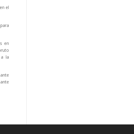
en el
 para
es en
pruto
 a la
mante
mante