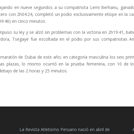
tajando en nueve segundos a su compatriota Lemi Berhanu, ganad
ero con 2h04:24, completó un podio exclusivamente etíope en la ca
9:46) en cinco minutos.
impuso su ley y se alzó sin problemas con la victoria en 2h19:41, bat
dora, Tsegaye fue escoltada en el podio por sus compatriotas 
l maratón de Dubai de este año; en categoría masculina los seis pri
ras plazas, lo mismo ocurrió en la prueba femenina, con 10 de l
debajo de las 2 horas y 25 minutos.
La Revista Atletismo Peruano nació en abril de