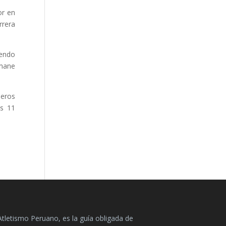
or en
rrera
iendo
Amane
meros
os 11
Atletismo Peruano, es la guía obligada de