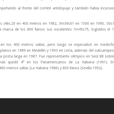
mpeñando al frente del comité antidopaje y también había incursi
bas (46s.20 en 400 metros en 1982, 3m39s01 en 1500 en 1990, 50s
a marca de los 800 llanos: sus excelentes 1m45s75, logrados el 
n en los 400 metros vallas, pero luego se especializó en mediof
0 planos en 1989 en Medellín y 1993 en Lima, además del subcampe
 la posta larga en 1987. Fue representante olímpico en Seúl 88 sobr
demás quedó 4° en los Panamericanos de La Habana (1991). En
00 metros vallas (La Habana 1986) y 800 llanos (Sevilla 1992).