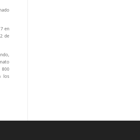
onado
17 en
12 de
ondo,
onato
e 800
 los