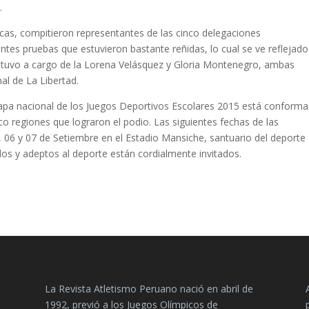
.
cas, compitieron representantes de las cinco delegaciones
rentes pruebas que estuvieron bastante reñidas, lo cual se ve reflejad
 estuvo a cargo de la Lorena Velásquez y Gloria Montenegro, ambas
al de La Libertad.
tapa nacional de los Juegos Deportivos Escolares 2015 está conform
o regiones que lograron el podio. Las siguientes fechas de las
, 06 y 07 de Setiembre en el Estadio Mansiche, santuario del deporte
dos y adeptos al deporte están cordialmente invitados.
La Revista Atletismo Peruano nació en abril de
1992, previó a los Juegos Olímpicos de