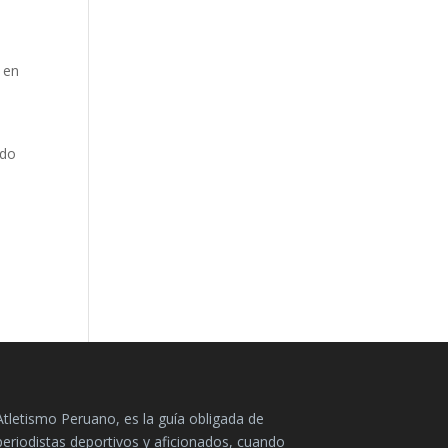
o en
ado
Atletismo Peruano, es la guía obligada de
periodistas deportivos y aficionados, cuando