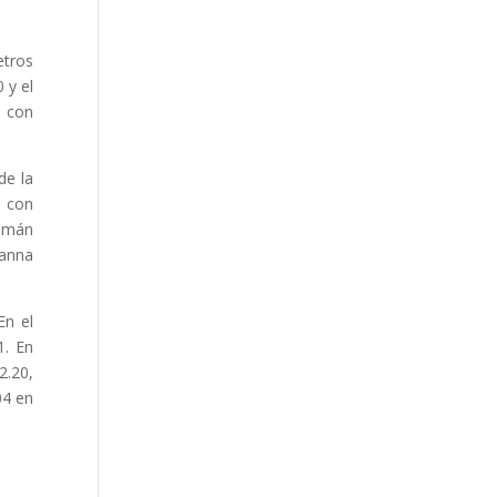
etros
 y el
a con
de la
d con
uamán
ranna
En el
1. En
2.20,
04 en