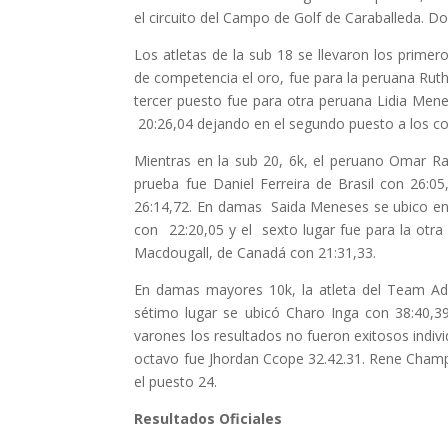
el circuito del Campo de Golf de Caraballeda. 
Los atletas de la sub 18 se llevaron los prime
de competencia el oro, fue para la peruana Ruth
tercer puesto fue para otra peruana Lidia Men
20:26,04 dejando en el segundo puesto a los co
Mientras en la sub 20, 6k, el peruano Omar R
prueba fue Daniel Ferreira de Brasil con 26:0
26:14,72. En damas Saida Meneses se ubico en e
con 22:20,05 y el sexto lugar fue para la otr
Macdougall, de Canadá con 21:31,33.
En damas mayores 10k, la atleta del Team Adi
sétimo lugar se ubicó Charo Inga con 38:40,39
varones los resultados no fueron exitosos indiv
octavo fue Jhordan Ccope 32.42.31. Rene Champi 
el puesto 24.
Resultados Oficiales