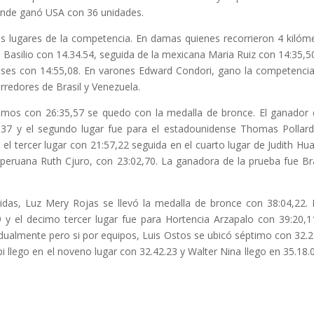
Donde ganó USA con 36 unidades.
ros lugares de la competencia. En damas quienes recorrieron 4 kilóm
 Basilio con 14.34.54, seguida de la mexicana Maria Ruiz con 14:35,50
eses con 14:55,08. En varones Edward Condori, gano la competenci
rredores de Brasil y Venezuela.
amos con 26:35,57 se quedo con la medalla de bronce. El ganador 
5,37 y el segundo lugar fue para el estadounidense Thomas Pollar
l tercer lugar con 21:57,22 seguida en el cuarto lugar de Judith H
a peruana Ruth Cjuro, con 23:02,70. La ganadora de la prueba fue B
das, Luz Mery Rojas se llevó la medalla de bronce con 38:04,22. 
 y el decimo tercer lugar fue para Hortencia Arzapalo con 39:20,1
idualmente pero si por equipos, Luis Ostos se ubicó séptimo con 32.2
llego en el noveno lugar con 32.42.23 y Walter Nina llego en 35.18.