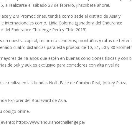
a realizarse el sábado 28 de febrero, ¡Inscríbete ahora!.
Face y ZM Promociones, tendrá como sede el distrito de Asia y
 e internacionales como, Lidia Coloma (ganadora del Endurance
or del Endurance Challenge Perú y Chile 2015).
 en nuestra capital, recorrerá senderos, montañas y rutas de terren
iseñado cuatro distancias para esta prueba: de 10, 21, 50 y 80 kilómet
 mayores de 18 años que estén en buenas condiciones físicas y con 
ías de 50k y 80k es exclusivo para corredores con alta nivel de
n se realiza en las tiendas Noth Face de Camino Real, Jockey Plaza,
ienda Explorer del Boulevard de Asia.
u código online.
 del evento: https://www.endurancechallenge.pe/