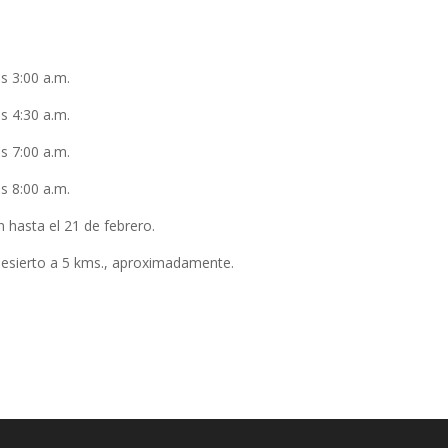
as 3:00 a.m.
as 4:30 a.m.
as 7:00 a.m.
as 8:00 a.m.
n hasta el 21 de febrero.
l desierto a 5 kms., aproximadamente.