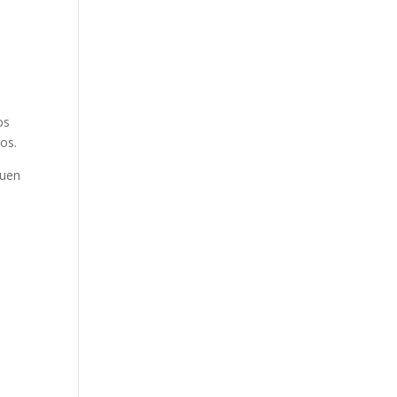
os
ros.
buen