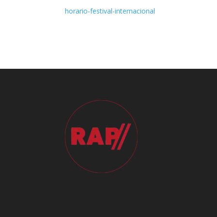
horario-festival-internacional