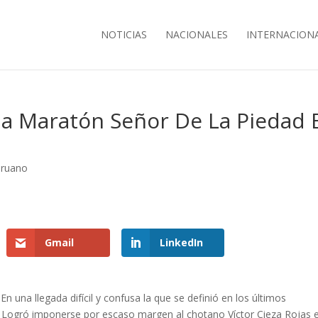
NOTICIAS
NACIONALES
INTERNACION
na Maratón Señor De La Piedad 
eruano
Gmail
LinkedIn
En una llegada difícil y confusa la que se definió en los últimos
s Logró imponerse por escaso margen al chotano Víctor Cieza Rojas e