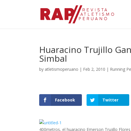
Huaracino Trujillo Ga
Simbal
by
atletismoperuano
|
Feb 2, 2010
|
Running P
Facebook
Twitter
400metros, el huaracino Emerson Trujillo Flore