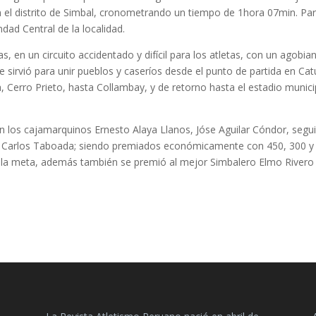
n el distrito de Simbal, cronometrando un tiempo de 1hora 07min. Pa
dad Central de la localidad.
, en un circuito accidentado y difícil para los atletas, con un agobia
e sirvió para unir pueblos y caseríos desde el punto de partida en Cat
 Cerro Prieto, hasta Collambay, y de retorno hasta el estadio munici
ron los cajamarquinos Ernesto Alaya Llanos, Jóse Aguilar Cóndor, segu
no Carlos Taboada; siendo premiados económicamente con 450, 300 y
a la meta, además también se premió al mejor Simbalero Elmo Rivero