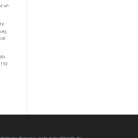
ra un
nte
uay,
pal
ido
 150