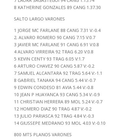
7 LAURA SAGASTEGUI 94 CANG 1.15.74
8 KATHERINE GONZALES 89 CANG 1.37.30
SALTO LARGO VARONES
1 JORGE MC FARLANE 88 CANG 7.31 V:-0.4
2. ALVARO ROMERO 90 CANG 7.15 V:0.7
3 JAVIER MC FARLANE 91 CANG 6.91 V:0.8
4 ALVARO VIRREIRA 92 TRAG 6.20 V:0.8
5 KEVIN CENTY 93 TRAG 6.05 V:1.7
6 ARTURO CHAVEZ 90 CANG 5.87 V:-0.2
7 SAMUEL ALCANTARA 92 TRAG 5.64 V:-1.1
8 GABRIEL TANAKA 94 CANG 5.44 V:-0.7
9 EDWIN CONDESO 81 AVIA 5.44 V:-0.8
10 JEAN P HUAYANCA 93 CANG 5.34 V:-0.9
11 CHRISTIAN HERRERA 89 MOL 5.24 V:-0.7
12 HOMERO DIAZ 90 TRAG 4.87 V:-0.2
13 JULIO PARIASCA 92 TRAG 4.84 V:-0.3
14 GIUSSEPE MEDRANO 93 MOL 4.03 V:-0.10
800 MTS PLANOS VARONES