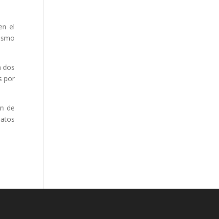
en el
nismo
a dos
s por
ón de
natos