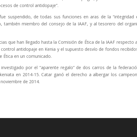
ocesos de control antidopaje”.
ue suspendido, de todas sus funciones en aras de la “integridad 
o, también miembro del consejo de la IAAF, y al tesorero del orga
ias que han llegado hasta la Comisión de Ética de la IAAF respecto 
 control antidopaje en Kenia y el supuesto desvío de fondos recibido
de Ética en un comunicado.
 investigado por el “aparente regalo” de dos carros de la federaci
n keniata en 2014-15. Catar ganó el derecho a albergar los campeo
n noviembre de 2014.