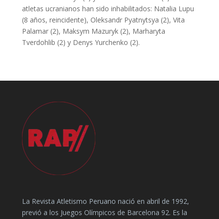
atletas ucranianos han sido inhabilitados: Natalia Lupu
(8 años, reincidente), Oleksandr Pyatnytsya (2), Vita
Palamar (2), Maksym Mazuryk (2), Marharyta
Tverdohlib (2) y Denys Yurchenko (2).
La Revista Atletismo Peruano nació en abril de 1992,
previó a los Juegos Olímpicos de Barcelona 92. Es la