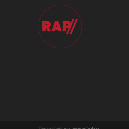
Desarrollado por
InnovaCoders