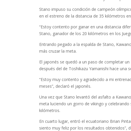
Stano impuso su condición de campeón olímpico
en el estreno de la distancia de 35 kilómetros e
“Estoy contento por ganar en una distancia difere
Stano, ganador de los 20 kilómetros en los Jue
Entrando pegado a la espalda de Stano, Kawano 
más cruzar la meta.
El japonés se quedó a un paso de completar un d
después del de Toshikazu Yamanishi hace una se
“Estoy muy contento y agradecido a mi entrena
meses”, declaró el japonés.
Una vez que Stano levantó del asfalto a Kawano 
meta luciendo un gorro de vikingo y celebrando
kilómetros.
En cuarto lugar, entró el ecuatoriano Brian Pin
siento muy feliz por los resultados obtenidos