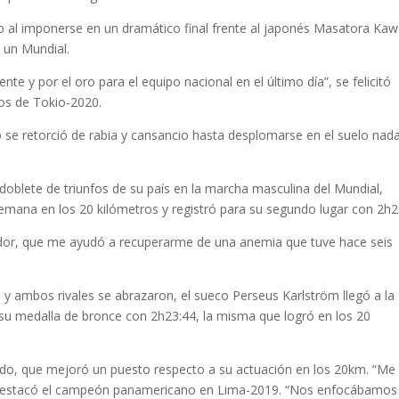
 al imponerse en un dramático final frente al japonés Masatora Ka
n un Mundial.
nte y por el oro para el equipo nacional en el último día”, se felicitó
gos de Tokio-2020.
se retorció de rabia y cansancio hasta desplomarse en el suelo nad
oblete de triunfos de su país en la marcha masculina del Mundial,
mana en los 20 kilómetros y registró para su segundo lugar con 2h2
dor, que me ayudó a recuperarme de una anemia que tuve hace seis
y ambos rivales se abrazaron, el sueco Perseus Karlström llegó a la
 su medalla de bronce con 2h23:44, la misma que logró en los 20
tado, que mejoró un puesto respecto a su actuación en los 20km. “Me
”, destacó el campeón panamericano en Lima-2019. “Nos enfocábamos