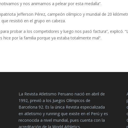
s motivamos y nos animamos a pelear por esta medalla”.
mpatriota Jefferson Pérez, campeón olímpico y mundial de 20 kilómet
 que resistió en el grupo en cabeza.
 para probar a los competidores y luego nos pasó factura”, explicó. “
 hice por la familia porque ya estaba totalmente mal”.
La Revista Atletismo Peruano nació en abril de
1992, previó a los Juegos Olímpicos de
Barcelona 92. Es la única Revista especializada
en atletismo y running que existe en el Perú y es
reconocida a nivel mundial, pues cuenta con la
acreditación de la World Athletics.