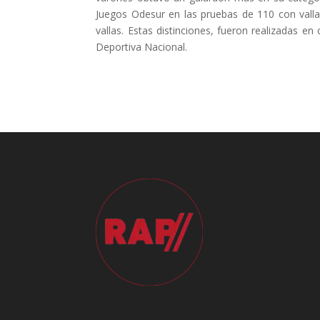
Juegos Odesur en las pruebas de 110 con valla
vallas. Estas distinciones, fueron realizadas en
Deportiva Nacional.