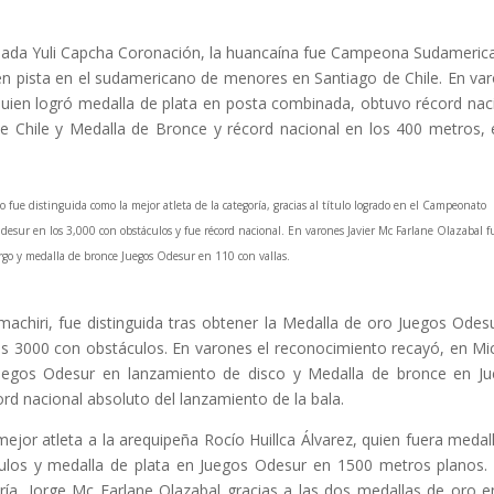
ada Yuli Capcha Coronación, la huancaína fue Campeona Sudameric
n pista en el sudamericano de menores en Santiago de Chile. En va
quien logró medalla de plata en posta combinada, obtuvo récord nac
 Chile y Medalla de Bronce y récord nacional en los 400 metros, 
fue distinguida como la mejor atleta de la categoría, gracias al título logrado en el Campeonato
ur en los 3,000 con obstáculos y fue récord nacional. En varones Javier Mc Farlane Olazabal f
argo y medalla de bronce Juegos Odesur en 110 con vallas.
chiri, fue distinguida tras obtener la Medalla de oro Juegos Odes
los 3000 con obstáculos. En varones el reconocimiento recayó, en Mi
 juegos Odesur en lanzamiento de disco y Medalla de bronce en J
ord nacional absoluto del lanzamiento de la bala.
or atleta a la arequipeña Rocío Huillca Álvarez, quien fuera medal
ulos y medalla de plata en Juegos Odesur en 1500 metros planos.
a, Jorge Mc Farlane Olazabal gracias a las dos medallas de oro e