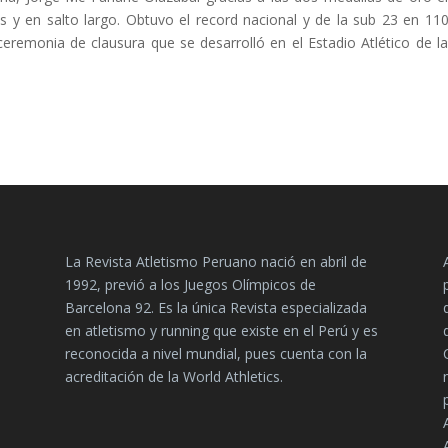
s y en salto largo. Obtuvo el record nacional y de la sub 23 en 11
 ceremonia de clausura que se desarrolló en el Estadio Atlético de la 
La Revista Atletismo Peruano nació en abril de
1992, previó a los Juegos Olímpicos de
Barcelona 92. Es la única Revista especializada
en atletismo y running que existe en el Perú y es
reconocida a nivel mundial, pues cuenta con la
acreditación de la World Athletics.