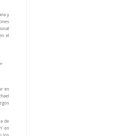
ana y
rones
ional
en el
ue
ur en
chael
uegos
la de
 Y en
n los