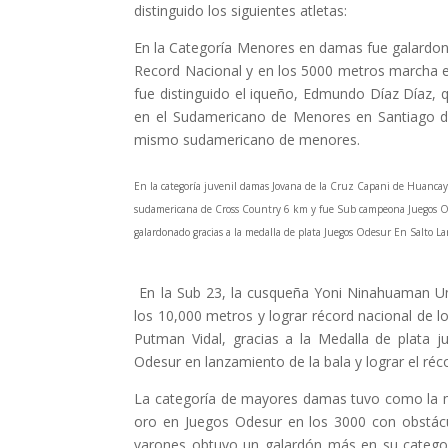
distinguido los siguientes atletas:
En la
Categoría Menores en damas fue galardon
Record Nacional y en los 5000 metros marcha e
fue distinguido el iqueño, Edmundo Díaz Díaz, 
en el Sudamericano de Menores en Santiago de
mismo sudamericano de menores.
En la categoría juvenil damas Jovana de la Cruz Capani de Huancayo 
sudamericana de Cross Country 6 km y fue Sub campeona Juegos Odes
galardonado gracias a la medalla de plata Juegos Odesur En Salto L
En la Sub 23, la cusqueña Yoni Ninahuaman Uma
los 10,000 metros y lograr récord nacional de 
Putman Vidal, gracias a la Medalla de plata
Odesur en lanzamiento de la bala y lograr el réc
La categoría de mayores damas tuvo como la mej
oro en Juegos Odesur en los 3000 con obstác
varones obtuvo un galardón más en su categorí