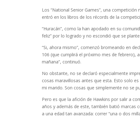
Los “National Senior Games”, una competición m
entró en los libros de los récords de la competi
“Huracán”, como la han apodado en su comunida
feliz” por lo logrado y no escondió que se plante
“Si, ahora mismo”, comenzó bromeando en declar
106 (que cumplirá el próximo mes de febrero), 
mañana”, continuó.
No obstante, no se declaró especialmente impre
cosas maravillosas antes que esta. Esto solo es
mi marido. Son cosas que simplemente no se pu
Pero es que la afición de Hawkins por salir a c
años y además de este, también batió marcas co
a una edad tan avanzada: correr “una o dos milla