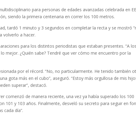
ultidisciplinario para personas de edades avanzadas celebrada en E
ción, siendo la primera centenaria en correr los 100 metros.
d, tardó 1 minuto y 3 segundos en completar la recta y se mostró 
a volverlo a hacer.
aciones para los distintos periodistas que estaban presentes. “A lo
a lo mejor. ¿Quién sabe? Tendré que ver cómo me encuentro por la
sionada por el récord. “No, no particularmente. He tenido también o
 una gota más en el cubo”, aseguró. “Estoy más orgullosa de mis hijo
eden superar”, destacó.
orrer comenzó de manera reciente, una vez ya había superado los 100
n 101 y 103 años. Finalmente, desveló su secreto para seguir en fo
s cada día”.