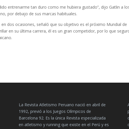
dido entrenarme tan duro como me hubiera gustado”, dijo Gatlin a lo
ono, por debajo de sus marcas habituales.
en dos ocasiones, señaló que su objetivo es el próximo Mundial de
illar en su última carrera, él es un gran competidor, por lo que segur
aicano.
La Revista Atletismo Peruano nació en abril de
1992, previó a los Juegos Olímpicos de
Barcelona 92. Es la única Revista especializada
en atletismo y running que existe en el Perú y es