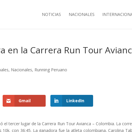
NOTICIAS
NACIONALES
INTERNACION
ra en la Carrera Run Tour Avian
nales
,
Nacionales
,
Running Peruano
Gmail
LinkedIn
có el tercer lugar de la Carrera Run Tour Avianca – Colombia. La corr
 10k. con 36:45. La ganadora fue la atleta colombiana, Carolina Ta