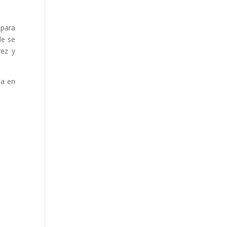
 para
de se
rez y
ia en