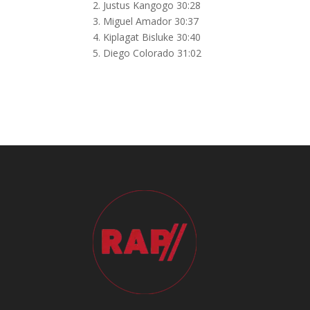
2. Justus Kangogo 30:28
3. Miguel Amador 30:37
4. Kiplagat Bisluke 30:40
5. Diego Colorado 31:02